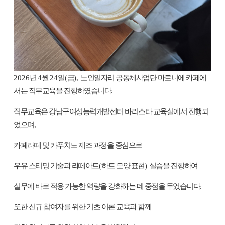
2026
년
4
월
24
일
(
금
),
노인일자리 공동체사업단 마로니에 카페에
서는 직무교육을 진행하였습니다
.
직무교육은 강남구여성능력개발센터 바리스타 교육실에서 진행되
었으며
,
카페라떼 및 카푸치노 제조 과정을 중심으로
우유 스티밍 기술과 라떼아트
(
하트 모양 표현
)
실습을 진행하여
실무에 바로 적용 가능한 역량을 강화하는 데 중점을 두었습니다
.
또한 신규 참여자를 위한 기초 이론 교육과 함께