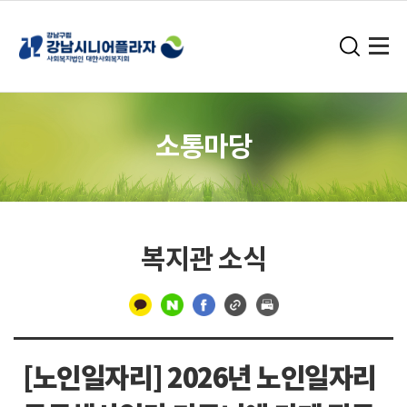
소통마당
복지관 소식
구
분
[노인일자리] 2026년 노인일자리
선