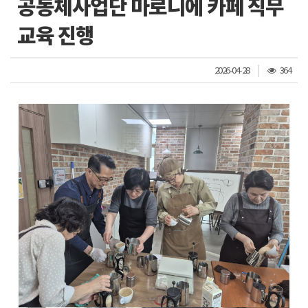
공동체사업단 마로니에 카페 직무
교육 진행
조
2026-04-28
364
회
수