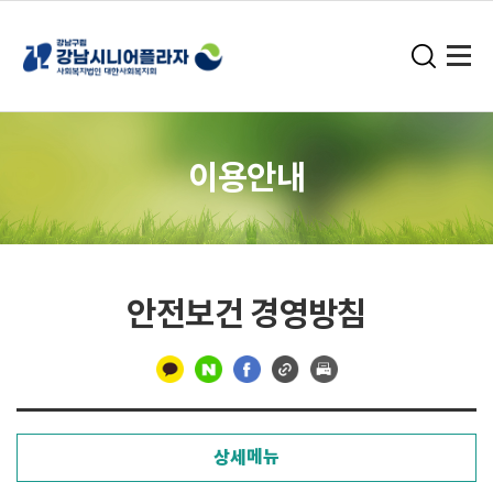
이용안내
안전보건 경영방침
구
분
상세메뉴
선