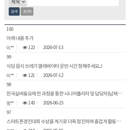
검색
초기화
100
아래 내용 추가
122
2026-07-13
이**
99
식당 음식 쓰레기 엘레베이터 운반 시간 정해주세요..!
121
2026-07-12
이**
98
전국실버동요제 전 과정을 통한 시니어플라자 및 담당자(남재선 복지사)님의 물심양면의 도움주심에 고마움을 전합니다.
143
2026-06-23
정**
97
스마트폰경진대회 수상을 계기로 더욱 정진하며 즐겁게 활동하겠습니다.정주영.