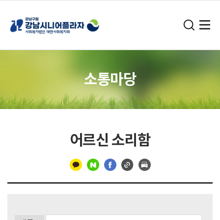
소통마당
어르신 소리함
구
분
선