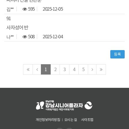
씨니어 건물 현관문
595
2025-12-05
김**
91
사자성어 반
508
2025-12-04
나**
등록
맨
이
다
맨
1
2
3
4
5
처
전
음
마
음
페
페
지
페
이
이
막
이
지
지
페
지
로
로
이
로
지
로
개인정보처리방침
오시는 길
사이트맵