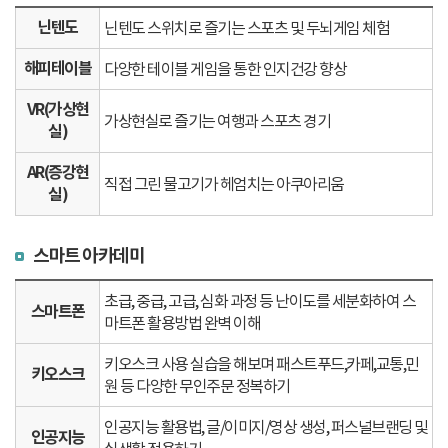
닌텐도
닌텐도 스위치로 즐기는 스포츠 및 두뇌게임 체험
해피테이블
다양한 테이블 게임을 통한 인지건강 향상
VR(가상현
가상현실로 즐기는 여행과 스포츠 경기
실)
AR(증강현
직접 그린 물고기가 헤엄치는 아쿠아리움
실)
스마트 아카데미
초급, 중급, 고급, 심화 과정 등 난이도를 세분화하여 스
스마트폰
마트폰 활용방법 완벽 이해
키오스크 사용 실습을 해보며 패스트푸드,카페,교통,민
키오스크
원 등 다양한 무인주문 정복하기
인공지능 활용법, 글/이미지/영상 생성, 퍼스널브랜딩 및
인공지능