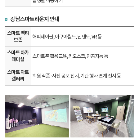
실생활 적용하기
강남스마트라운지 안내
스마트 액티
해피테이블, 아쿠아월드, 닌텐도, VR 등
브존
스마트 아카
스마트폰 활용교육, 키오스크, 인공지능 등
데미실
스마트 아트
회원 작품·사진 공모 전시, 기관 행사 연계 전시 등
갤러리