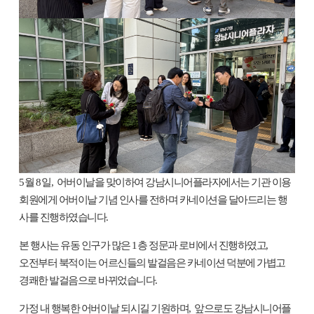
5
월
8
일
,
어버이날을 맞이하여 강남시니어플라자에서는 기관 이용
회원에게 어버이날 기념 인사를 전하며 카네이션을 달아드리는 행
사를 진행하였습니다
.
본 행사는 유동 인구가 많은
1
층 정문과 로비에서 진행하였고
,
오전부터 북적이는 어르신들의 발걸음은 카네이션 덕분에 가볍고
경쾌한 발걸음으로 바뀌었습니다
.
가정 내 행복한 어버이날 되시길 기원하며
,
앞으로도 강남시니어플