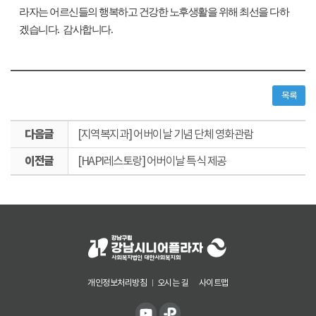
라자는 어르신들의 행복하고 건강한 노후생활을 위해 최선을 다하
겠습니다
.
감사합니다
.
목록
다
[지역복지과] 어버이날 기념 단체 영화관람
음
이
글
[HAPI레스토랑] 어버이날 특식 제공
전
글
개인정보처리방침
오시는 길
사이트맵