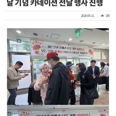
날 기념 카네이션 전달 행사 진행
조
2026-05-11
295
회
수