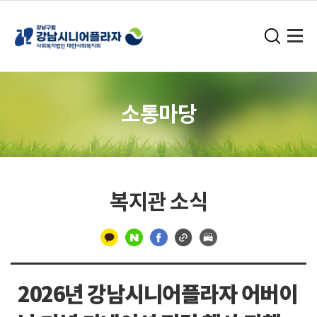
소통마당
복지관 소식
구
분
2026년 강남시니어플라자 어버이
선