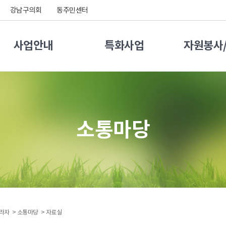
강남구의회
동주민센터
사업안내
특화사업
자원봉사
소통마당
라자 >
소통마당 >
자료실