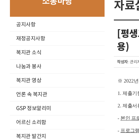
소통마당
자료
구
공지사항
분
[평생
선
재정공지사항
용)
복지관 소식
작성자
: 관리
나눔과 봉사
복지관 영상
※
2022
1.
제출기
언론 속 복지관
2.
제출서
GSP 정보알리미
-
본인 프
어르신 소리함
-
프로그램
복지관 발간지