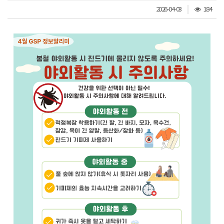
조
2026-04-03
184
회
수