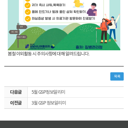
봄철 야외활동 시 주의사항에 대해 알려드립니다.
목록
다
5월 GSP정보알리미
음
이
글
3월 GSP 정보알리미
전
글