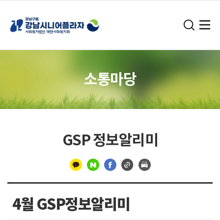
소통마당
GSP 정보알리미
구
분
4월 GSP정보알리미
선