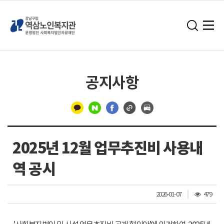
공지사항
구
분
2025년 12월 업무추진비 사용내
선
역 공시
조
2026-01-07
479
회
수