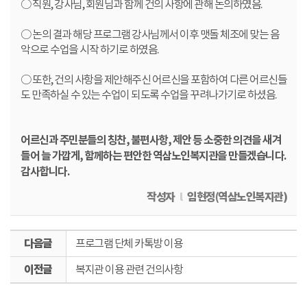
○ 직원, 강사님, 회원님과 함께 건의 사항에 관해 논의하였음.
○ 논의 결과 해당 프로그램 강사님께서 이후 맷돌 체조에 맞는 음
악으로 수업을 시작 하기로 하였음.
○ 또한, 건의 사항을 제안해주신 어르신을 포함하여 다른 어르신들
도 만족하실 수 있는 수업이 되도록 수업을 꾸려나가기로 하셨음.
어르신과 주민분들의 칭찬, 불편사항, 제안 등 소중한 의견을 새겨
들어 늘 가깝게, 함께하는 편안한 역삼노인복지관을 만들겠습니다.
감사합니다.
작성자
l
임현정(역삼노인복지관)
다
프로그램 단체 카톡방 이용
음
이
글
복지관 이용 관련 건의사항
전
글