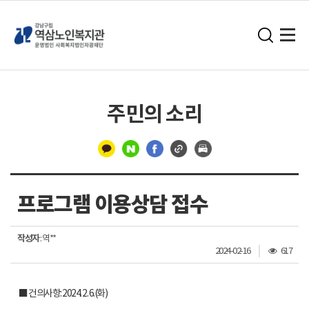
주민의 소리
구
분
프로그램 이용상담 접수
선
작성자
: 역**
조
2024-02-16
617
회
수
■ 건의사항: 2024. 2. 6.(화)