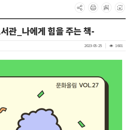
 도서관_나에게 힘을 주는 책-
조
2023-05-25
1601
회
수