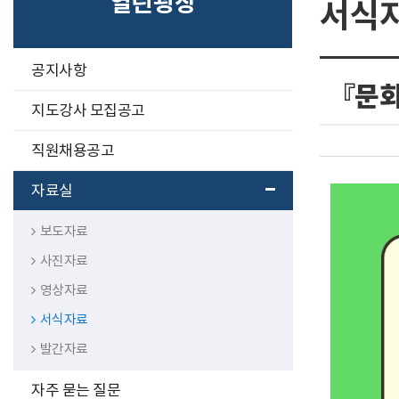
열린광장
서식
구
공지사항
분
『문화올
선
지도강사 모집공고
직원채용공고
자료실
보도자료
사진자료
영상자료
서식자료
발간자료
자주 묻는 질문