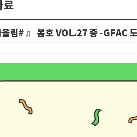
자료
림# 』 봄호 VOL.27 중 -GFAC