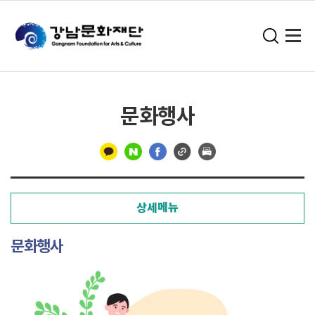
문화행사
구
분
상세메뉴
선
문화행사