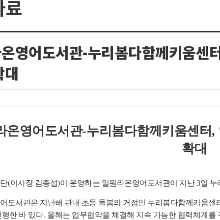
자료
온영어도서관-누리봄다함께키움센터, 
확대
라온영어도서관
-
누리봄다함께키움센터
,
확대
단
(
이사장 김종섭
)
이 운영하는 일원라온영어도서관이 지난
3
일 
어도서관은 지난해 관내 초등 돌봄의 거점인 누리봄다함께키움센터와
행한 바 있다
.
올해는 업무협약을 체결해 지속 가능한 협력체계를