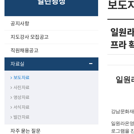
열린광장
보도
구
공지사항
분
일원라
선
지도강사 모집공고
프라 
직원채용공고
자료실
보도자료
일원
사진자료
영상자료
서식자료
강남문화재
발간자료
일원라온영
자주 묻는 질문
로그램을 진