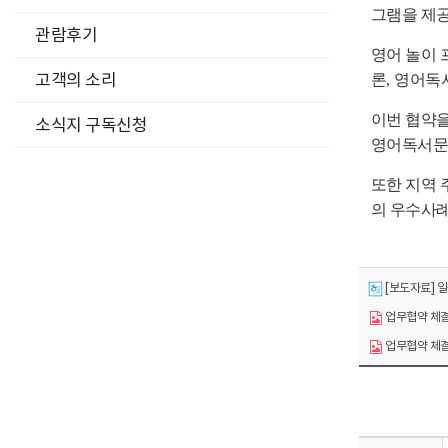
그램을 제
관람후기
영어 놀이
고객의 소리
론
,
영어독서
이번 협약
소식지 구독신청
영어독서문화
또한 지역 
의 우수사례
[보도자료] 
업무협약 체결 사
업무협약 체결 사
다