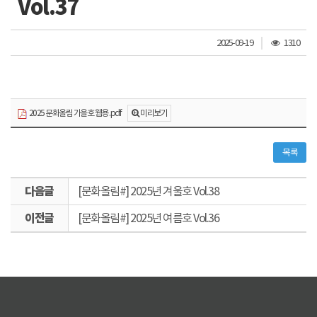
Vol.37
조
2025-09-19
1310
회
수
미리보기
2025 문화올림 가을호 웹용 .pdf
목록
다
[문화올림#] 2025년 겨울호 Vol.38
음
이
글
[문화올림#] 2025년 여름호 Vol.36
전
글