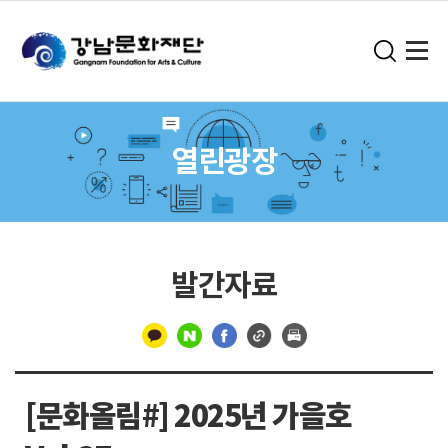
열린광장
발간자료
구
분
[문화올림#] 2025년 가을호
선