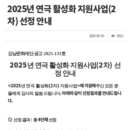
2025년 연극 활성화 지원사업(2
차) 선정 안내
조
2025-05-30
3632
회
수
강남문화재단 공고
2025-133
호
2025
(2
)
년 연극 활성화 지원사업
차
선
정 안내
<
2025
(2
)
>
에 지원해
년
연극 활성화
차
지원사업
주신
모든 분
.
아래와 같이 선정결과를 안내드립니
들에게 감사의 말씀 드립니다
다
.
:
4
단체
◎
선정 결과
총
선정