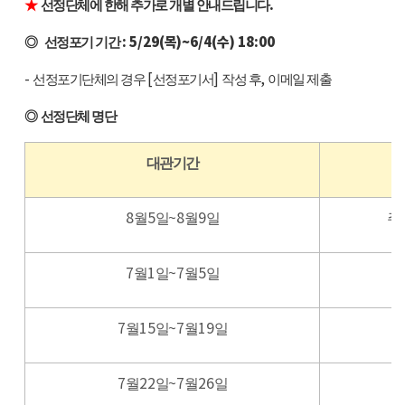
.
★
선정단체에 한해 추가로 개별 안내드립니다
: 5/29(
목
)~6/4(
수
) 18:00
◎
선정포기 기간
-
[
]
,
선정포기단체의 경우
선정포기서
작성 후
이메일 제출
◎
선정단체 명단
대관기간
8
5
~8
9
월
일
월
일
주
7
1
~7
5
월
일
월
일
7
15
~7
19
월
일
월
일
7
22
~7
26
월
일
월
일