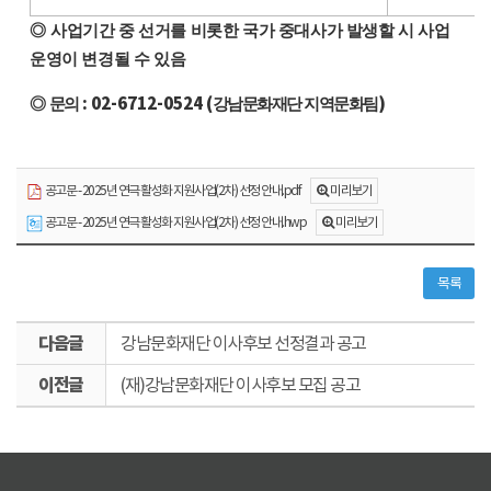
◎
사업기간 중 선거를 비롯한 국가 중대사가 발생할 시 사업
운영이 변경될 수 있음
: 02-6712-0524 (
)
◎
문의
강남문화재단 지역문화팀
미리보기
공고문 - 2025년 연극 활성화 지원사업(2차) 선정 안내.pdf
미리보기
공고문 - 2025년 연극 활성화 지원사업(2차) 선정 안내.hwp
목록
다
강남문화재단 이사후보 선정결과 공고
음
이
글
(재)강남문화재단 이사후보 모집 공고
전
글