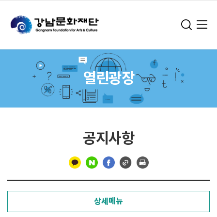
열린광장
공지사항
구
분
상세메뉴
선