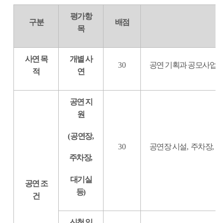
평가항
구분
배점
목
사연 목
개별 사
30
공연 기획과 공모사업 
적
연
공연 지
원
(
공연장
,
30
공연장 시설
,
주차장
,
출
주차장
,
대기실
공연 조
등
)
건
신청 일