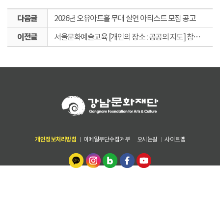
다
2026년 오유아트홀 무대 실연 아티스트 모집 공고
음
이
글
서울문화예술교육 [개인의 장소 : 공공의 지도] 참여자 모집 공고 (정원 마감시까지 상시모집)
전
글
개인정보처리방침
이메일무단수집거부
오시는길
사이트맵
06178 서울특별시 강남구 테헤란로 82길 15 (디아이타워 7,8,9층) 강남문
화재단
안전감사팀 02-6712-0516~9
[기획관리본부] 전략기획팀 02-6712~0547~50 | 경영지원팀 02-6712-
0540~5 | 재무회계팀 02-6712-0570~4, [문화시설운영본부] 문화센터팀