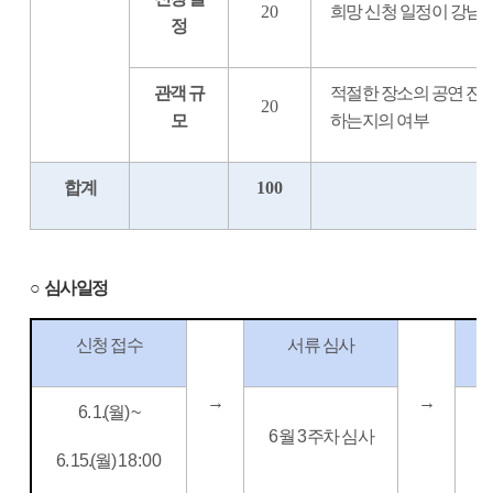
20
희망 신청 일정이 강남
정
관객 규
적절한 장소의 공연 진
20
모
하는지의 여부
합계
100
○
심사일정
신청 접수
서류 심사
→
→
6. 1.(
월
) ~
6
6
월
3
주차 심사
6. 15.(
월
)
18:00