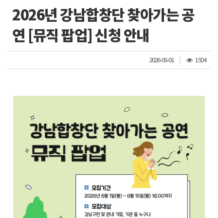
2026년 강남합창단 찾아가는 공
연 [뮤직 팝업] 신청 안내
조
2026-06-01
1904
회
수