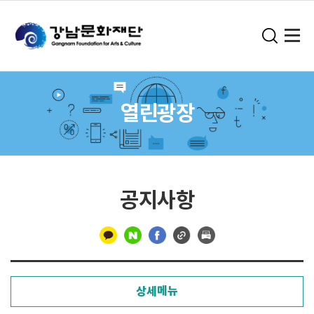
열린광장
공지사항
구
분
상세메뉴
선