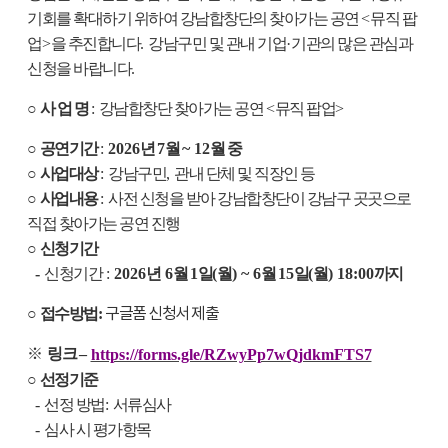
기회를 확대하기 위하여 강남합창단의 찾아가는 공연
<
뮤직 팝
업
>
을 추진합니다
.
강남구민 및 관내 기업
·
기관의 많은 관심과
신청을 바랍니다
.
○
사 업 명
:
강남합창단 찾아가는 공연
<
뮤직 팝업
>
○
공연기간
:
2026
년
7
월
~ 12
월 중
○
사업대상
:
강남구민
,
관내 단체 및 직장인 등
○
사업내용
:
사전 신청을 받아 강남합창단이 강남구 곳곳으로
직접 찾아가는 공연 진행
○
신청기간
-
신청기간
:
2026
년
6
월
1
일
(
월
) ~ 6
월
15
일
(
월
) 18:00
까지
구글폼 신청서 제출
○
접수방법
:
※
링크
–
https://forms.gle/RZwyPp7wQjdkmFTS7
○
선정기준
-
선정 방법
:
서류심사
-
심사 시 평가항목