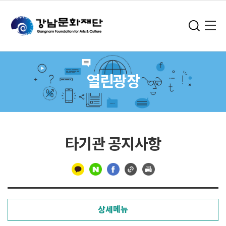
열린광장
타기관 공지사항
구
분
상세메뉴
선