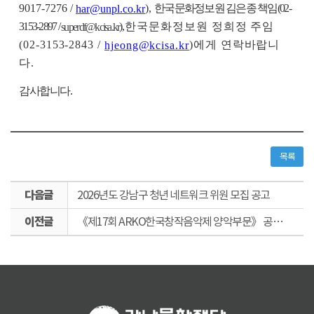
9017-7276 /
),
한국문화정보원 김은종 책임
(02-
har@unpl.co.kr
3153-2897 /
),
한국문화정보원 정희정 주임
superdf@kcisa.kr
(02-3153-2843 /
)
에게 연락바랍니
hjeong@kcisa.kr
다
.
감사합니다
.
목록
다
2026년도 강남구 청년 네트워크 위원 모집 공고
음
이
글
《제17회 ARKO한국창작음악제 양악부문》 공연 안내
전
글