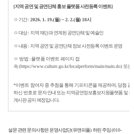
[
지역 공연 및 공연단체 홍보 플랫폼 사전등록 이벤트
]
ㅇ 기간
:
2026. 1. 19.(
월
) ~ 2. 2.(
월
) 18
시
ㅇ 대상
:
지역 재단과 연계된 공연단체 및 예술인
ㅇ 내용
:
지역 공연 및 공연단체 정보 사전등록 이벤트 운영
ㅇ
방법
:
플랫폼 이벤트 페이지 접
속
(https://www.culture.go.kr/localperform/main/main.do)
또는
*
이벤트 참여자 중 추첨을 통해 기프티콘을 제공하며
,
당첨 결
하신 번호로
문자 안내 또는 지역공연정보홍보지원플랫폼 및 
게시판 공지 예정입니다
.
설문 관련 문의사항은 운영사업단
(
유앤피플
)
하린 주임
(010-