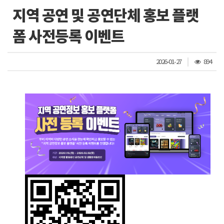
지역 공연 및 공연단체 홍보 플랫
폼 사전등록 이벤트
조
2026-01-27
894
회
수