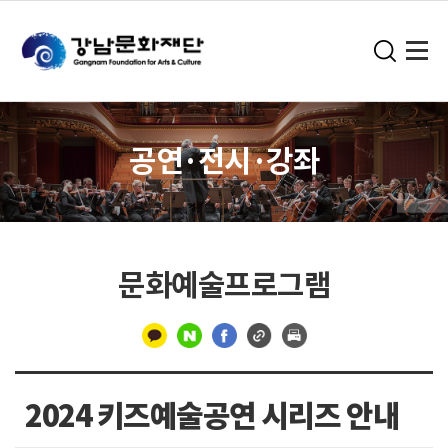
공연·전시·강좌
문화예술프로그램
구
분
2024 키즈예술공연 시리즈 안내
선