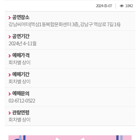
조
2024-05-07
1842
회
공연장소
수
강남씨어터(역삼1동복합문화센터 3층, 강남구 역삼로 7길 16)
공연기간
2024년 4~11월
예매가격
회차별 상이
예매기간
회차별 상이
예매문의
02-6712-0522
관람연령
회차별 상이