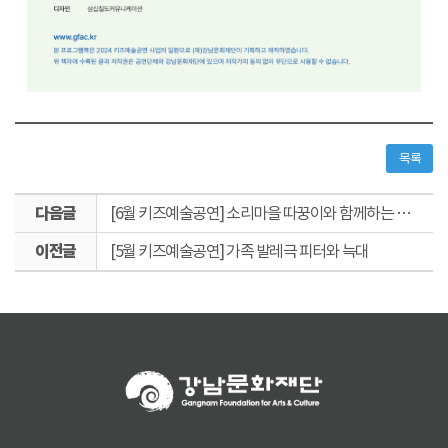
목록
다
[6월 키즈예술공연] 소리마을 따꿍이와 함께하는 비빔밥 여행
음
이
글
[5월 키즈예술공연] 가족 발레극 피터와 늑대
전
글