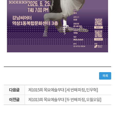
목록
다
제1015회 목요예술무대 [세 번째 파장, 민우혁]
음
이
글
제1013회 목요예술무대 [두 번째 파장, 오월오일]
전
글