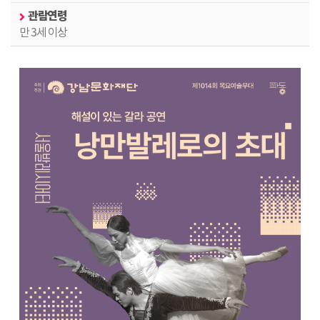
관람연령
만 3세 이상