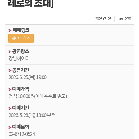
레로의 초대]
조
2026-05-26
2081
회
예매링크
수
예매하기
공연장소
강남씨어터
공연기간
2026. 6. 25.(목) 19:00
예매가격
전석 10,000원(예매수수료 별도)
예매기간
2026. 5. 28.(목) 13:00 부터
예매문의
02-6712-0524