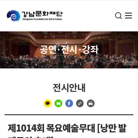
공연·전시·강좌
전시안내
구
분
제1014회 목요예술무대 [낭만 발
선