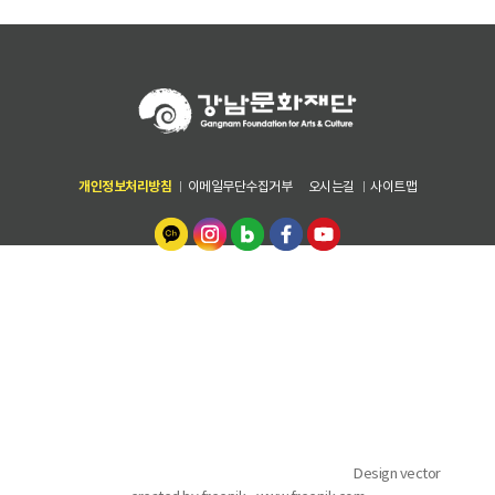
개인정보처리방침
이메일무단수집거부
오시는길
사이트맵
06178 서울특별시 강남구 테헤란로 82길 15 (디아이타워 7,8,9층) 강남문
화재단
안전감사팀 02-6712-0516~9
[기획관리본부] 전략기획팀 02-6712~0547~50 | 경영지원팀 02-6712-
0540~5 | 재무회계팀 02-6712-0570~4, [문화시설운영본부] 문화센터팀
1833-8009 | 시설관리팀 02-6712-0575~8
[문화사업본부] 문화사업팀 02-6712-0511~ 4 | 공연전시팀 02-6712-
0521~6 | 독서진흥팀 1644-3227, [예술단운영본부] 예술단운영팀 02-
6712-0531~6
COPYRIGHT ⓒ 강남구청. ALL RIGHTS RESERVED.. /
Design vector