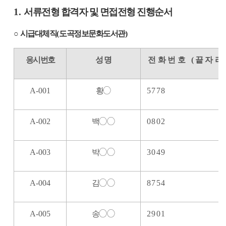
1.
서류전형 합격자 및 면접전형 진행순서
○
시급대체직
(
도곡정보문화도서관
)
응시번호
성 명
전화번호
(
끝자리
A-001
황
◯
5778
A-002
백
◯◯
0802
A-003
박
◯◯
3049
A-004
김
◯◯
8754
A-005
송
◯◯
2901