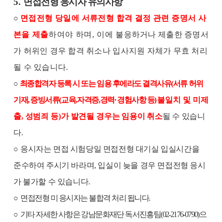
5.
면접전형 응시자 유의사항
○
면접전형 당일에 서류전형 합격 결정 관련 증명서 사
본
을 제출
하여야 하며
,
이에
불응하거나 제출한 증명서
가 허위인 경우 합격 취소나 입사지원 자체가 무효 처리
될 수 있습니다
.
○
최종합격자 등록 시 또는 임용 후에라도 결격사유
(
서류 허위
기재
,
증빙서류
(
교육
,
자격증
,
경력
∙
경험사항 등
)
불일치 및 미제
출
,
성범죄 등
)
가 발견될 경우
는 임용이 취소
될 수 있습니
다
.
○
응시자는 면접 시험당일 면접전형 대기실 입실시간을
준수하여 주시기 바라며
,
입실이 늦을 경우 면접전형 응시
가 불가할 수 있습니다
.
○
면접전형 미 응시자는 불합격 처리 됩니다
.
○
기타 자세한 사항은 강남문화재단 독서진흥팀
(02-2176-0790)
으