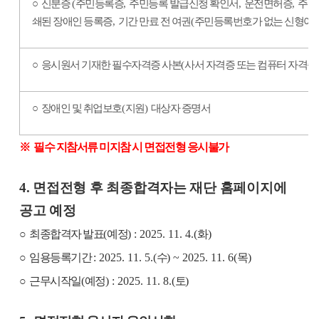
○
신분증
(
주민등록증
,
주민등록 발급신청 확인서
,
운전면허증
,
주민
쇄된 장애인 등록증
,
기간 만료 전 여권
(
주민등록번호가 없는 신형여권
○
응시원서 기재한 필수자격증 사본
(
사서 자격증 또는 컴퓨터 자격증
○
장애인 및 취업보호
(
지원
)
대상자 증명서
※
필수 지참서류 미지참 시 면접전형 응시불가
4.
면접전형 후 최종합격자는 재단 홈페이지에
공고 예정
○
최종합격자 발표
(
예정
) : 2025. 11. 4.(
화
)
○
임용등록기간
: 2025. 11. 5.(
수
) ~ 2025. 11. 6(
목
)
○
근무시작일
(
예정
) : 2025. 11. 8.(
토
)