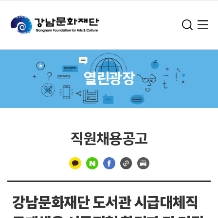
열린광장
직원채용공고
구
분
강남문화재단 도서관 시급대체직
선