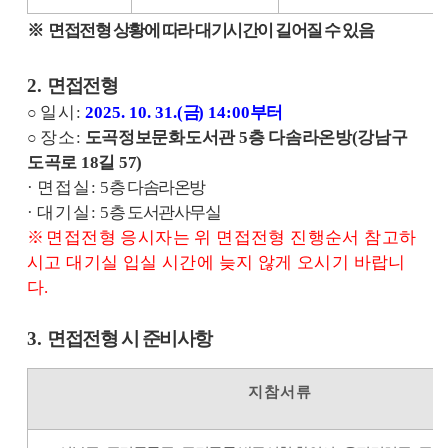
※
면접전형 상황에 따라 대기시간이 길어질 수 있음
2.
면접전형
일 시
:
2025. 10. 31.(
금
) 14:00
부터
○
장 소
:
도곡정보문화도서관
5
층 다솜라온방
(
강남구
○
도곡로
18
길
57)
·
면 접 실
: 5
층 다솜라온방
·
대 기 실
: 5
층 도서관사무실
※
면접전형 응시자는 위 면접전형 진행순서 참고하
시고 대기실 입실 시간에
늦지 않게 오시기 바랍니
다
.
3.
면접전형 시 준비사항
지 참 서 류