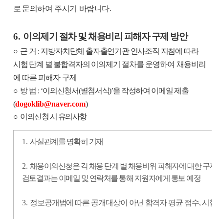
로
문의하여 주시기 바랍니다
.
6.
이의제기 절차 및 채용비리 피해자 구제 방안
○
근 거
:
지방자치단체 출자출연기관 인사조직 지침에 따라
시험 단계 별 불합격자의 이의
제기 절차를 운영하여 채용비리
에 따른 피해자 구제
○
방 법
: ‘
이의신청서
(
별첨서식
)’
을 작성하여 이메일 제출
(
dogoklib@naver.com
)
○
이의신청 시 유의사항
1.
사실관계를 명확히 기재
2.
채용이의신청은 각 채용 단계 별 채용비위 피해자에 대한 구제
검토결과는 이메일 및 연락처를 통해 지원자에게 통보 예정
3.
정보공개법에 따른 공개대상이 아닌 합격자 평균 점수
,
시험