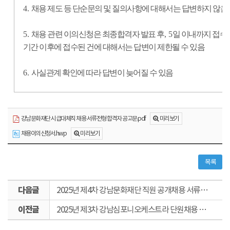
4.
채용 제도 등 단순문의 및 질의사항에 대해서는 답변하지 않음
5.
채용 관련 이의신청은 최종합격자 발표 후
, 5
일 이내까지 접수
기간 이후에 접수된 건에 대해서는 답변이 제한될 수 있음
6.
사실관계 확인에 따라 답변이 늦어질 수 있음
미리보기
강남문화재단 시급대체직 채용 서류전형 합격자 공고문.pdf
미리보기
채용이의신청서.hwp
목록
다
2025년 제4차 강남문화재단 직원 공개채용 서류전형 적격자 및 필기전형 일정 공고
음
이
글
2025년 제3차 강남심포니오케스트라 단원채용 실기전형 합격자 및 면접전형 일정공고
전
글