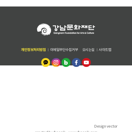
개인정보처리방침
이메일무단수집거부
오시는길
사이트맵
06178 서울특별시 강남구 테헤란로 82길 15 (디아이타워 7,8,9층) 강남문
화재단
안전감사팀 02-6712-0516~9
[기획관리본부] 전략기획팀 02-6712~0547~50 | 경영지원팀 02-6712-
0540~5 | 재무회계팀 02-6712-0570~4, [문화시설운영본부] 문화센터팀
1833-8009 | 시설관리팀 02-6712-0575~8
[문화사업본부] 문화사업팀 02-6712-0511~ 4 | 공연전시팀 02-6712-
0521~6 | 독서진흥팀 1644-3227, [예술단운영본부] 예술단운영팀 02-
6712-0531~6
COPYRIGHT ⓒ 강남구청. ALL RIGHTS RESERVED.. /
Design vector