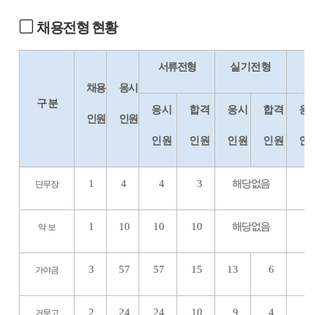
▢
채용전형 현황
서류전형
실기전형
면
채용
응시
구 분
응시
합격
응시
합격
응
인원
인원
인원
인원
인원
인원
인
1
4
4
3
해당없음
2
단무장
1
10
10
10
해당없음
9
악 보
3
57
57
15
13
6
6
가야금
2
24
24
10
9
4
4
거문고