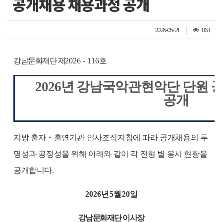
공개채용 채용과정 공개
조
2026-05-21
863
회
수
강남문화재단 제
2026 - 116
호
2026
년 강남국악관현악단 단원 
공개
지방 출자
‧
출연기관 인사조직지침에 따라 공개채용의 투
명성과 공정성을 위해 아래와 같이 각 전형 별 응시 현황을
공개합니다
.
2026
년
5
월
20
일
강남문화재단 이사장