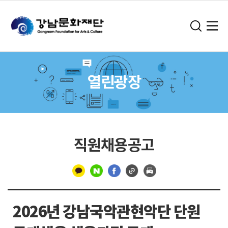
열린광장
직원채용공고
구
분
2026년 강남국악관현악단 단원
선