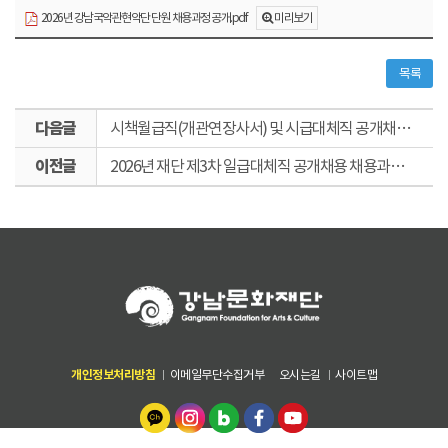
미리보기
2026년 강남국악관현악단 단원 채용과정 공개.pdf
목록
다
시책월급직(개관연장사서) 및 시급대체직 공개채용 서류전형 합격자 및 면접전형 일정공고
음
이
글
2026년 재단 제3차 일급대체직 공개채용 채용과정 공개
전
글
개인정보처리방침
이메일무단수집거부
오시는길
사이트맵