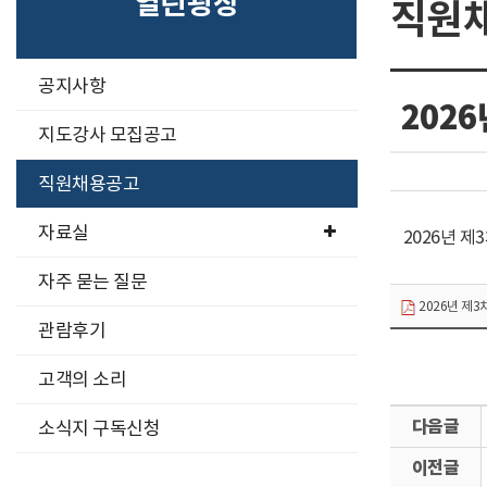
열린광장
직원
구
공지사항
분
202
선
지도강사 모집공고
직원채용공고
자료실
2026년 
자주 묻는 질문
2026년 제3
관람후기
고객의 소리
다
소식지 구독신청
음
이
글
전