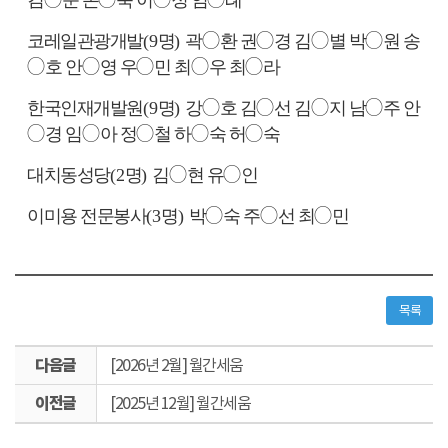
코레일관광개발
(9
명
)
곽
◯
환 권
◯
경 김
◯
별 박
◯
원 송
◯
호 안
◯
영 우
◯
민 최
◯
우 최
◯
라
한국인재개발원
(9
명
)
강
◯
호 김
◯
선 김
◯
지 남
◯
주 안
◯
경 임
◯
아 정
◯
철 하
◯
숙 허
◯
숙
대치동성당
(2
명
)
김
◯
현 유
◯
인
이미용 전문봉사
(3
명
)
박
◯
숙 주
◯
선 최
◯
민
목록
다
[2026년 2월] 월간세움
음
이
글
[2025년 12월] 월간세움
전
글