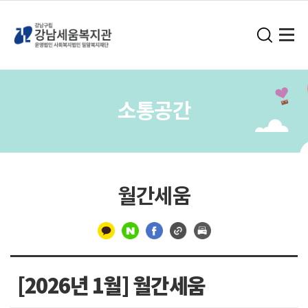
소통공간
월간세움
구
분
[2026년 1월] 월간세움
선