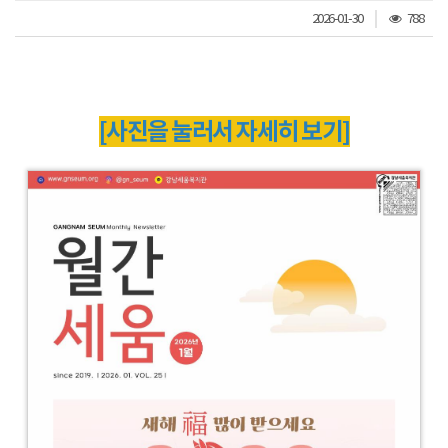
조
2026-01-30
788
회
수
[사진을 눌러서 자세히 보기]