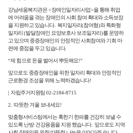
강남세움복지관은
<
장애인일자리사업
>
을 통해 취업
에 어려움을 겪는 장애인의 사회 참여 확대와 소득보장
을 지원하고 있습니다
.
복지일자리
(
참여형
)
와 특화형
일자리
(
발달장애인 요양보호사 보조일자리
)
를 운영하
고 있으며 중증장애인의 안정적인 사회참여와 기회 마
련에 중점을 두고 있습니다
.
“
제 힘으로 돈을 벌어서 뿌듯해요
!”
앞으로도 중증장애인을 위한 일자리 확대와 안정적인
근로환경 조성을 위해 노력하겠습니다
!
|
자립주거지원팀
02-2184-8715
2.
따뜻한 겨울 보내세요
!
맞춤형서비스팀에서는 혹한기 한파를 건강히 보낼 수
있도록 난방
·
건강용품을 지원 했습니다
.
앞으로도 지역
사회 장애인을 위한 따뜻한 나눔을 이어가겠 습니다
.