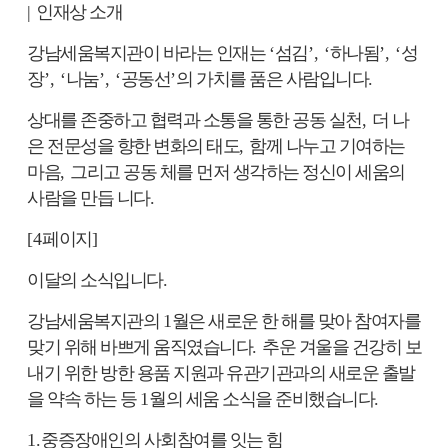
|
인재상 소개
강남세움복지관이 바라는 인재는
‘
섬김
’, ‘
하나됨
’, ‘
성
장
’, ‘
나눔
’, ‘
공동선
’
의 가치를 품은 사람입니다
.
상대를 존중하고 협력과 소통을 통한 공동 실천
,
더 나
은 전문성을 향한 변화의 태도
,
함께 나누고 기여하는
마음
,
그리고 공동 체를 먼저 생각하는 정신이 세움의
사람을 만듭 니다
.
[4
페이지
]
이달의 소식입니다
.
강남세움복지관의
1
월은 새로운 한 해를 맞아 참여자를
맞기 위해 바쁘게 움직였습니다
.
추운 겨울을 건강히 보
내기 위한 방한 용품 지원과 유관기관과의 새로운 출발
을 약속 하는 등
1
월의 세움 소식을 준비했습니다
.
1.
중증장애인의 사회참여를 잇는 힘