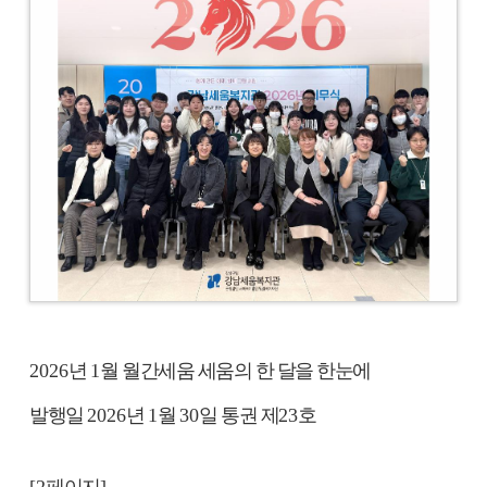
2026
년
1
월 월간세움 세움의 한 달을 한눈에
발행일
2026
년
1
월
30
일 통권 제
23
호
[2
페이지
]