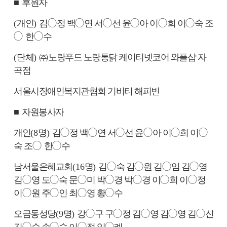
■
후원자
(
개인
)
김
◯
정 백
◯
연 서
◯
선 윤
◯
아 이
◯
희 이
◯
숙 조
◯
한
◯
수
(
단체
)
㈜
노랑푸드 노랑통닭 케이티넷코어 와플샵 자
곡점
서울시장애인복지관협회 기비티 해피빈
■
자원봉사자
개인
(8
명
)
김
◯
정 백
◯
연 서
◯
선 윤
◯
아 이
◯
희 이
◯
숙 조
◯
한
◯
수
남서울은혜교회
(16
명
)
김
◯
숙 김
◯
원 김
◯
임 김
◯
영
김
◯
영 도
◯
숙 문
◯
미 박
◯
경 박
◯
경 이
◯
희 이
◯
정
이
◯
원
주
◯
인 최
◯
영 황
◯
수
오금동성당
(9
명
)
강
◯
구 구
◯
정 김
◯
영 김
◯
영 김
◯
신
김
◯
순 손
◯
숙 이
◯
정 임
◯
례