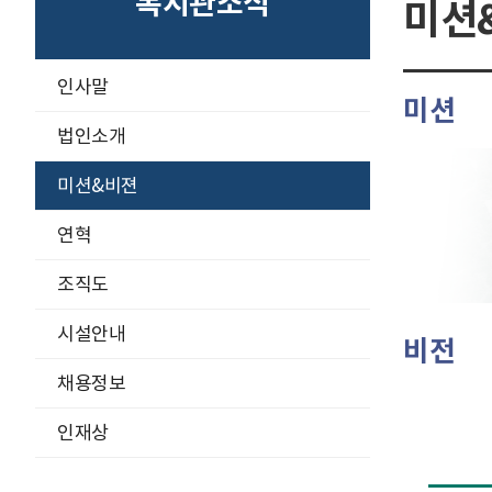
복지관소식
미션
구
인사말
미션
분
선
법인소개
미션&비젼
연혁
조직도
시설안내
비전
채용정보
인재상