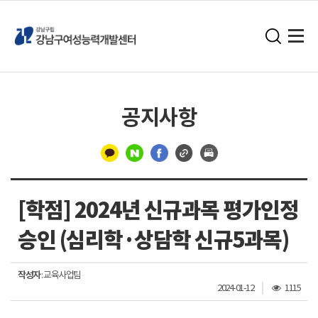
공지사항
구
분
[학점] 2024년 신규과목 평가인정
선
승인 (심리학·상담학 신규5과목)
작성자
: 교육사업팀
조
2024-01-12
1115
회
수