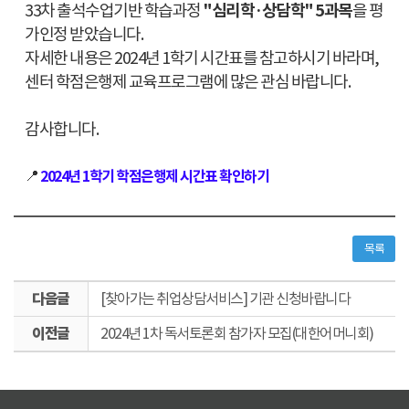
33차 출석수업기반 학습과정
"심리학·상담학" 5과목
을 평
가인정 받았습니다.
자세한 내용은 2024년 1학기 시간표를 참고하시기 바라며,
센터 학점은행제 교육프로그램에 많은 관심 바랍니다.
감사합니다.
📍
2024년 1학기 학점은행제 시간표 확인하기
목록
다
[찾아가는 취업상담서비스] 기관 신청바랍니다
음
이
글
2024년 1차 독서토론회 참가자 모집(대한어머니회)
전
글