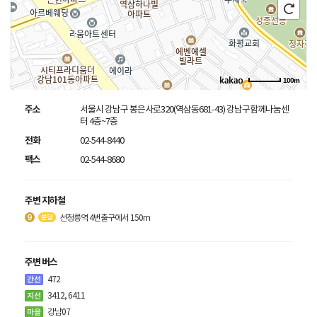
100m
주소
서울시 강남구 봉은사로320(역삼동681-43) 강남구함께나눔센
터 4층~7층
전화
02-544-8440
팩스
02-544-8680
주변 지하철
선정릉역 4번출구에서 150m
주변 버스
472
3412, 6411
강남07