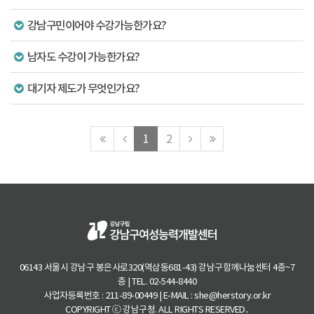
강남구민이어야 수강가능한가요?
남자도 수강이 가능한가요?
대기자 제도가 무엇인가요?
맨
이
다
맨
1
2
처
전
음
마
음
페
페
지
페
이
이
막
이
지
지
페
지
로
로
이
로
지
로
06143 서울시 강남구 봉은사로320(역삼동681-43) 강남구함께나눔센터 4층~7
층 | TEL. 02-544-8440
사업자등록번호 : 211-89-00449 | E-MAIL : she@herstory.or.kr
COPYRIGHT ⓒ 강남구청. ALL RIGHTS RESERVED..