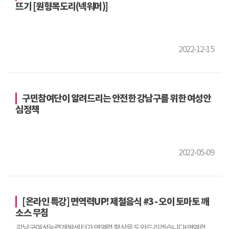
뜨기 [원형목도리(넥워머)]
2022-12-15
구민참여단이 알려드리는 안전한 강남구를 위한 여성안
심정책
2022-05-09
[온라인 특강] 면역력UP! 제철음식 #3 - 오이 토마토 깨
소스 무침
강남구여성능력개발센터가 면역력 향상을 도와드리겠습니다!면역력