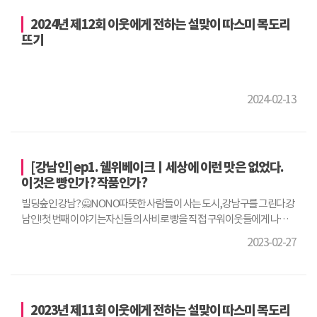
2024년 제12회 이웃에게 전하는 설맞이 따스미 목도리
뜨기
2024-02-13
[강남인] ep1. 쉘위베이크ㅣ세상에 이런 맛은 없었다.
이것은 빵인가? 작품인가?
빌딩숲인 강남? 🙅NONO따뜻한 사람들이 사는 도시,강남구를 그린다.강
남인!첫 번째 이야기는자신들의 사비로 빵을 직접 구워이웃들에게 나눠
주는‘쉘위베이크’와 함께 합니다.빵 중의 빵은 기본빵인단팥빵과 소보로
2023-02-27
죠?따뜻한 향기가 담긴 쉘위베이크,그리고 강남인, 지금 시작합니다.#다
큐멘터리 #빵 #베이킹 #강남
2023년 제11회 이웃에게 전하는 설맞이 따스미 목도리