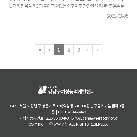
UP! 제철음식 제3편!불이 필요없는 아주아주 간단한 요리!#제철음식 #오
이 #토마토 #면역력향상 #한그릇요리 #간단한샐러드[재료준비]청오이2
2021-02-05
개, 토마토1개깨 갈은 것, 레몬즙, 올리고당, 간장, 식초, 소금, 참기름
맨
이
다
맨
1
2
3
처
전
음
마
음
페
페
지
페
이
이
막
이
지
지
페
지
로
로
이
로
지
로
06143 서울시 강남구 봉은사로320(역삼동681-43) 강남구함께나눔센터 4층~7
층 | TEL. 02-544-8440
사업자등록번호 : 211-89-00449 | E-MAIL : she@herstory.or.kr
COPYRIGHT ⓒ 강남구청. ALL RIGHTS RESERVED..