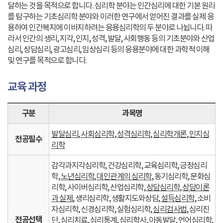
달하는 것을 목적으로 합니다. 심리학 분야는 인간심리에 대한 기본 원리
를 탐구하는 기초심리학 분야와 이러한 연구에서 얻어진 결과를 실제 응
용하여 인간복지에 이바지하려는 응용심리학의 두 분야로 나뉩니다. 따
라서 인간의 생리, 지각, 인지, 성격, 발달, 사회행동 등의 기초분야와 산업
심리, 상담심리, 광고심리, 임상심리 등의 응용분야에 대한 과학적 이해
및 연구를 목적으로 합니다.
교육 과정
구분
과목명
발달심리
,
사회심리학
,
성격심리학
,
심리학개론
,
인지심
전공필수
리학
감각과지각심리학, 건강심리학, 교육심리학, 긍정심리
학,
노년심리학
,
대인관계의 심리학
, 동기심리학, 문화심
리학, 사이버심리학, 산업심리학,
상담심리학, 상담이론
과 실제
, 생리심리학, 생활지도와상담,
설득심리학
, 소비
자심리학, 신경심리학, 실험심리학,
심리검사법
, 심리진
전공선택
단, 심리치료, 심리통계, 심리학사, 아동발달, 언어심리학,