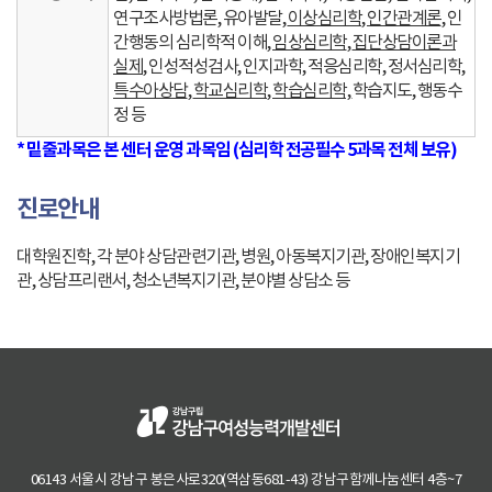
연구조사방법론, 유아발달,
이상심리학
,
인간관계론
, 인
간행동의 심리학적 이해,
임상심리학
,
집단상담이론과
실제
, 인성적성검사, 인지과학, 적응심리학, 정서심리학,
특수아상담
,
학교심리학
,
학습심리학,
학습지도, 행동수
정 등
* 밑줄과목은 본 센터 운영 과목임 (심리학 전공필수 5과목 전체 보유)
진로안내
대학원진학, 각 분야 상담관련기관, 병원, 아동복지기관, 장애인복지기
관, 상담프리랜서, 청소년복지기관, 분야별 상담소 등
06143 서울시 강남구 봉은사로320(역삼동681-43) 강남구함께나눔센터 4층~7