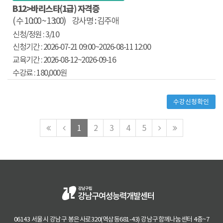
B12>바리스타(1급) 자격증
( 수 10:00 ~ 13:00)
강사명 : 김주애
3/10
2026-07-21 09:00
~2026-08-11 12:00
2026-08-12~
2026-09-16
180,000원
수강신청확인
맨
이
다
맨
1
2
3
4
5
처
전
음
마
음
페
페
지
페
이
이
막
이
지
지
페
지
로
로
이
로
지
로
06143 서울시 강남구 봉은사로320(역삼동681-43) 강남구함께나눔센터 4층~7