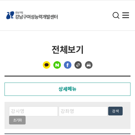
전체보기
구
분
상세메뉴
선
검색
초기화