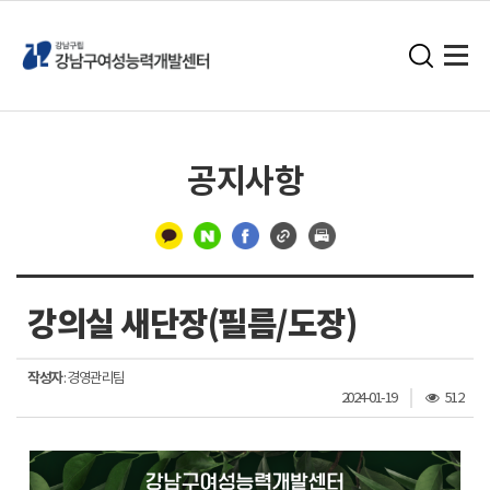
공지사항
구
분
강의실 새단장(필름/도장)
선
작성자
: 경영관리팀
조
2024-01-19
512
회
수