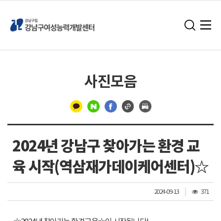
사진모음
구
분
2024년 강남구 찾아가는 환경 교
선
육 시작(역삼재가데이케어센터)☆
조
2024-09-13
371
회
수