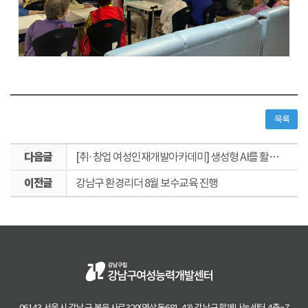
목록
다
[취·창업 여성인재개발아카데미] 생성형 AI를 활용한 E-book 에디터 양성과정 수업
음
이
글
강남구 환경리더 8월 보수교육 진행
전
글
06143 서울시 강남구 봉은사로320(역삼동681-43) 강남구함께나눔센터 4층~7