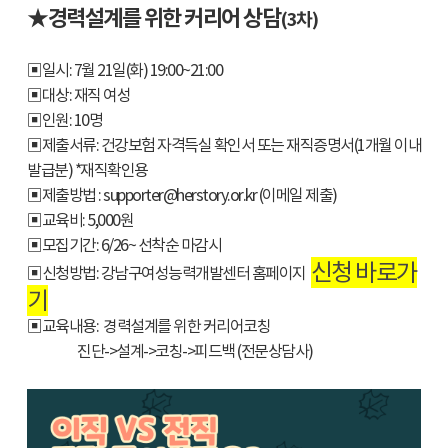
★
경력설계를 위한 커리어 상담
(3차)
▣일시: 7월 21일(화) 19:00~21:00
▣대상: 재직 여성
▣인원: 10명
▣제출서류: 건강보험 자격득실 확인서 또는 재직증명서(1개월 이내
발급분) *재직확인용
▣제출방법 : supporter@herstory.or.kr (이메일 제출)
▣교육비: 5,000원
▣모집기간: 6/26~ 선착순 마감시
신청 바로가
▣신청방법: 강남구여성능력개발센터 홈페이지
기
▣교육내용: 경력설계를 위한 커리어코칭
진단->설계->코칭->피드백 (전문상담사)