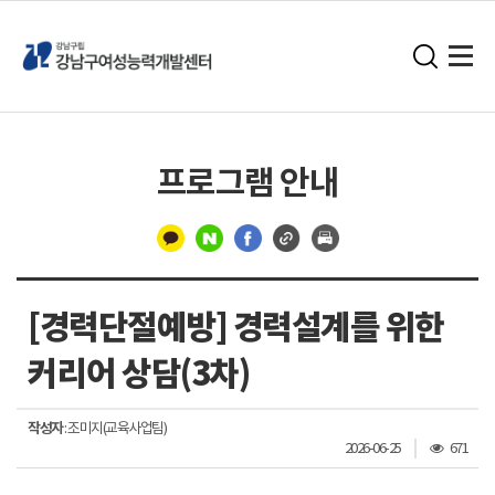
프로그램 안내
구
분
[경력단절예방] 경력설계를 위한
선
커리어 상담(3차)
작성자
: 조미지(교육사업팀)
조
2026-06-25
671
회
수