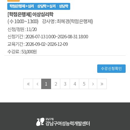
학점은행제 > 심리ㆍ상담학 > 심리ㆍ상담학
[학점은행제] 이상심리학
( 수 10:00 ~ 13:00)
강사명 : 최혜경(학점은행제)
11/20
2026-07-13 10:00
~2026-08-31 18:00
2026-09-02~
2026-12-09
53,000원
수강신청확인
맨
이
다
맨
1
2
3
4
5
처
전
음
마
음
페
페
지
페
이
이
막
이
지
지
페
지
로
로
이
로
지
로