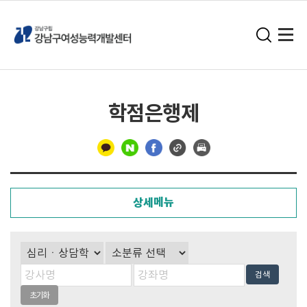
학점은행제
구
분
상세메뉴
선
검색
초기화