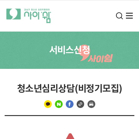
서비스신청
청소년심리상담(비정기모집)
구
분
선