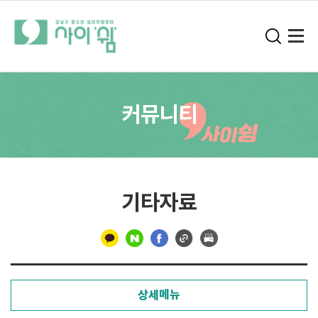
커뮤니티
기타자료
구
분
상세메뉴
선