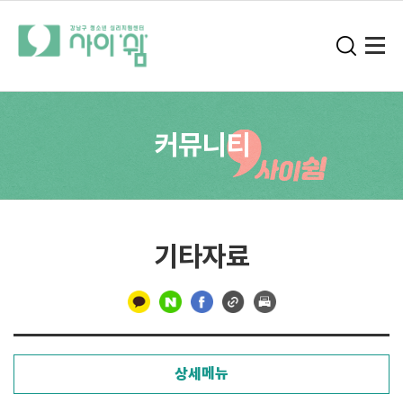
커뮤니티
기타자료
구
분
상세메뉴
선