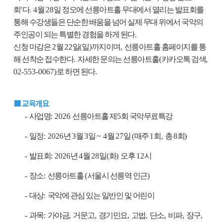
회
'
다
. 4
월
28
일 정오에 선릉아트홀 무대에서 열리는 발표회를
통해 수강생들은 단순한 배움을 넘어 실제 무대 위에서 국악의
주인공이 되는 특별한 경험을 하게 된다
.
신청 마감은
2
월
22
일
(
일
)
까지이며
,
선릉아트홀 홈페이지를 통
해 선착순 접수한다
.
자세한 문의는 선릉아트홀
(
카카오톡 검색
,
02-553-0067)
로 하면 된다
.
■ 교육개요
-
사업명
: 2026
선릉아트홀 제
5
회 국악무료특강
-
일정
: 2026
년
3
월
3
일
~ 4
월
27
일
(
매주
1
회
,
총
8
회
)
-
발표회
: 2026
년
4
월
28
일
(
화
)
오후
12
시
-
장소
:
선릉아트홀
(
서울시 선릉역 인근
)
-
대상
:
국악에 관심 있는 일반인 및 어린이
-
과목
:
가야금
,
거문고
,
경기민요
,
고법
,
단소
,
비파
,
장구
,