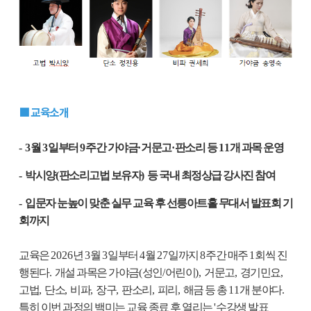
■ 교육소개
- 3
월
3
일부터
9
주간 가야금
·
거문고
·
판소리 등
11
개 과목 운영
-
박시양
(
판소리고법 보유자
)
등 국내 최정상급 강사진 참여
-
입문자 눈높이 맞춘 실무 교육 후 선릉아트홀 무대서 발표회 기
회까지
교육은
2026
년
3
월
3
일부터
4
월
27
일까지
8
주간 매주
1
회씩 진
행된다
.
개설 과목은 가야금
(
성인
/
어린이
),
거문고
,
경기민요
,
고법
,
단소
,
비파
,
장구
,
판소리
,
피리
,
해금 등 총
11
개 분야다
.
특히 이번 과정의 백미는 교육 종료 후 열리는
'
수강생 발표