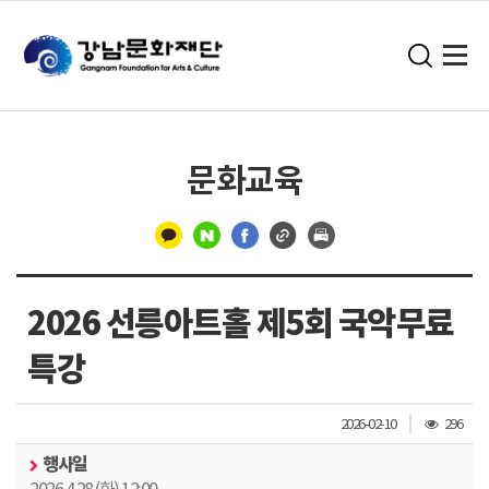
문화교육
구
분
2026 선릉아트홀 제5회 국악무료
선
특강
조
2026-02-10
296
회
행사일
수