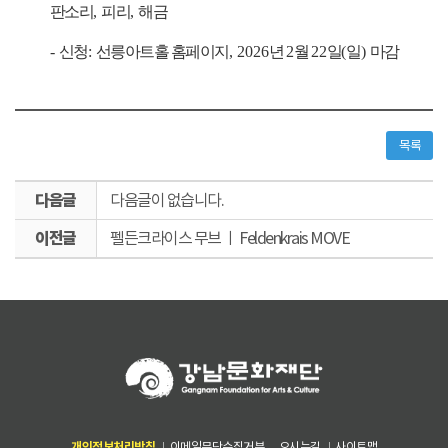
판소리
,
피리
,
해금
-
신청
:
선릉아트홀 홈페이지
, 2026
년
2
월
22
일
(
일
)
마감
목록
다
다음글이 없습니다.
음
이
글
펠든크라이스 무브 ㅣ Feldenkrais MOVE
전
글
개인정보처리방침
이메일무단수집거부
오시는길
사이트맵