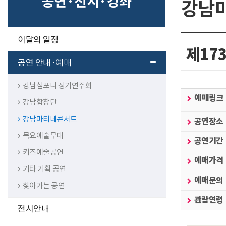
공연·전시·강좌
강남
구
이달의 일정
분
제17
선
공연 안내·예매
강남심포니 정기연주회
예매링크
강남합창단
강남마티네콘서트
공연장소
목요예술무대
공연기간
키즈예술공연
예매가격
기타 기획 공연
예매문의
찾아가는 공연
관람연령
전시안내