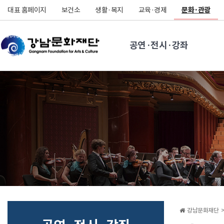
대표 홈페이지
보건소
생활·복지
교육·경제
문화·관광
공연·전시·강좌
강남문화재단 