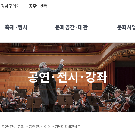
강남구의회
동주민센터
축제·행사
문화공간·대관
문화사
공연·전시·강좌
>
공연·전시·강좌 >
공연 안내·예매 >
강남마티네콘서트