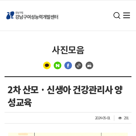
사진모음
구
분
2차 산모 · 신생아 건강관리사 양
선
성교육
조
2024-05-01
291
회
수