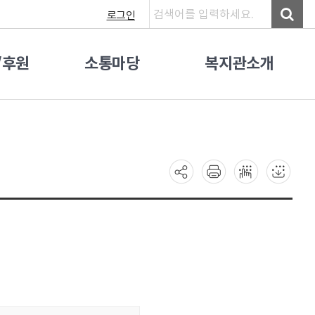
로그인
/후원
소통마당
복지관소개