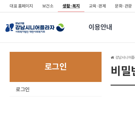
대표 홈페이지
보건소
생활·복지
교육·경제
문화·관광
이용안내
강남시니어플
로그인
비밀
구
로그인
분
선