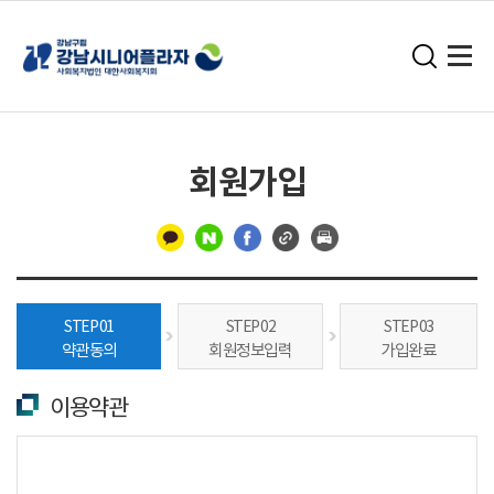
회원가입
구
분
STEP 01
STEP 02
STEP 03
선
약관동의
회원정보입력
가입완료
이용약관