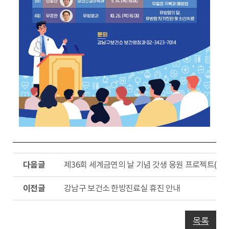
다
제36회 세계금연의 날 기념 갓생 응원 프로젝트(통
음
글
이
강남구 보건소 한방진료실 휴진 안내
전
글
목록