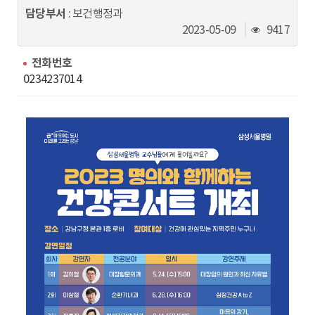
동
담당부서
: 보건행정과
조
2023-05-09
9417
회
수
전화번호
0234237014