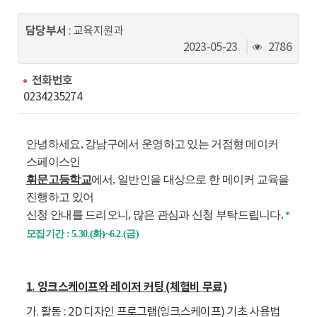
동
담당부서
: 교육지원과
조
2023-05-23
2786
회
수
전화번호
0234235274
안녕하세요, 강남구에서 운영하고 있는 거점형 메이커
스페이스인
휘문고등학교
에서, 일반인을 대상으로 한 메이커 교육을
진행하고 있어
신청 안내를 드리오니, 많은 관심과 신청 부탁드립니다.
*
모집기간 : 5.30.(화)~6.2.(금)
1. 잉크스케이프와 레이저 커팅 (체험비 무료)
가. 활동 : 2D 디자인 프로그램(잉크스케이프) 기초 사용법