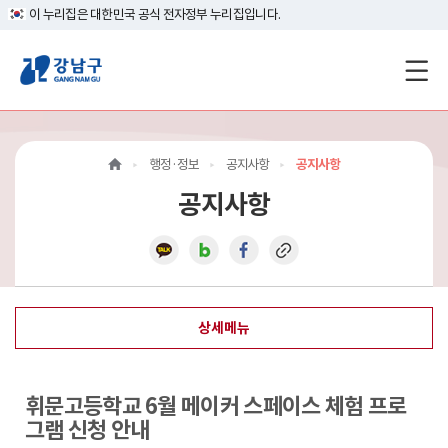
이 누리집은 대한민국 공식 전자정부 누리집입니다.
강
남
구
행정·정보
공지사항
공지사항
홈
공지사항
페
이
지
상세메뉴
메
인
휘문고등학교 6월 메이커 스페이스 체험 프로
이
그램 신청 안내