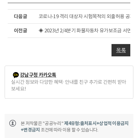
다
코로나-19 격리 대상자 시험목적의 외출허용 공지
음
글
이
◈ 2023년 2/4분기 화물자동차 유가보조금 서면신
전
글
목록
강남구청 카카오톡
실시간 정보와 다양한 혜택·안내를 친구 추가로 간편히 받아
보세요!
본 저작물은 "공공누리"
제4유형:출처표시+상업적 이용금지
+변경금지
조건에 따라 이용 할 수 있습니다.