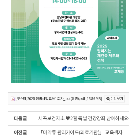
[포스터]2025 정비사업교육 1회차_out(최종).pdf [13.86 MB]
미리보기
다
세곡보건지소 ♥2월 특별 건강강좌 참여하세요~!(
음
글
이
「마약류 관리가이드(의료기관)」 교육책자
전