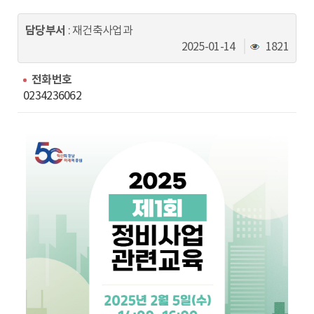
동
담당부서
: 재건축사업과
조
2025-01-14
1821
회
수
전화번호
0234236062