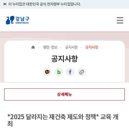
이 누리집은 대한민국 공식 전자정부 누리집입니다.
강
남
구
행정·정보
공지사항
공지사항
홈
공지사항
페
이
지
상세메뉴
메
인
*2025 달라지는 재건축 제도와 정책* 교육 개
이
최