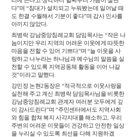
리에 든다고 생각하니 벌써부터 가슴이 설렌
다
”
며
“
침대가 설치되고 누워봤는데 일어날 때
도 한결 수월해서 기분이 좋다
”
며 감사 인사를
아끼지 않았다
.
최병락 강남중앙침례교회 담임목사는
“
작은 나
눔이지만 우리 지역의 어려운 이웃에게 따뜻한
마음을 전할 수 있어 기쁘다
”
며
“
늘 이웃을 사
랑하고 나누라는 하나님과 예수님의 말씀을 실
천할 수 있도록 지역공동체 활동을 이어 나갈
것
”
이라고 말했다
.
강민정 논현
2
동장은
“
적극적으로 이웃사랑을
실천해 주고 계신 최병락 담임목사님을 비롯한
강남중앙침례교회 관계자 여러분 모두에게 깊
이 감사드린다
”
며
“
주민센터에서도 지역사회
와 힘을 합쳐 복지 사각지대를 해소하고
,
우리
주변의 어려운 이웃들이 건강하고 안전한 일상
을 누리실 수 있도록 최선을 다해 지원하겠