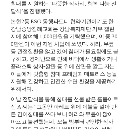
침대를 지원하는
‘
따뜻한 잠자리
,
행복 나눔 전
달식
’
을 진행했다
.
논현
2
동
ESG
동행파트너 협약기관이기도 한
강남중앙침례교회는 강남복지재단 기부 챌린
지에 참여해
1,000
만원을 기탁했으며
,
이 중
30
0
만원이 이번 지원 사업에 쓰였다
.
허리
,
무릎
등 관절질환을 앓고 있어 침대가 필요함에도 불
구하고
,
경제난으로 인해 바닥에서 생활하거나
플라스틱 상자
·
깔판 등 위에 합판을 깔고 자는
이들에게 맞춤형 침대 프레임과 매트리스 등을
지원해 건강하고 안전한 수면 환경을 제공하기
위해서다
.
이날 전달식을 통해 침대를 선물 받은 홀몸어르
신
A
씨는
“
그동안 파레트 위에 이불을 깔아 만
든 간이침대를 쓰다 보니 허리와 무릎이 많이
아프고 불편했는데
,
오늘 밤부터 편안한 잠자