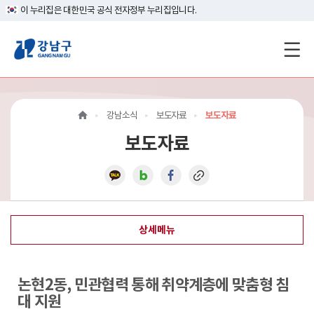
이 누리집은 대한민국 공식 전자정부 누리집입니다.
강
남
구
강남소식
보도자료
보도자료
홈
보도자료
페
이
지
상세메뉴
메
인
논현2동, 민관협력 통해 취약계층에 맞춤형 침
이
대 지원