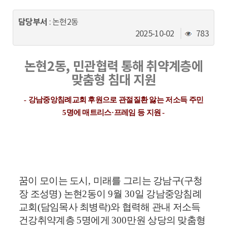
동
담당부서
: 논현2동
조
2025-10-02
783
회
수
논현
2
동
,
민관협력 통해 취약계층에
맞춤형 침대 지원
-
강남중앙침례교회 후원으로 관절질환 앓는 저소득 주민
5
명에 매트리스
·
프레임 등 지원
-
꿈이 모이는 도시
,
미래를 그리는 강남구
(
구청
장 조성명
)
논현
2
동이
9
월
30
일 강남중앙침례
교회
(
담임목사 최병락
)
와 협력해 관내 저소득
건강취약계층
5
명에게
300
만원 상당의 맞춤형