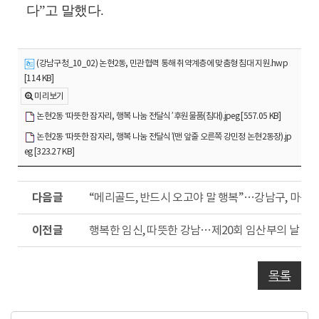
다
”
고 말했다
.
(강남구청_10_02) 논현2동, 민관협력 통해 취약계층에 맞춤형 침대 지원.hwp
[114 KB]
미리보기
논현2동 ‘따뜻한 잠자리, 행복 나눔 전달식’ 후원물품(침대).jpeg [557.05 KB]
논현2동 ‘따뜻한 잠자리, 행복 나눔 전달식’(맨 앞줄 오른쪽 강민정 논현2동장).jp
eg [323.27 KB]
다
“메리골드, 반드시 오고야 말 행복”…강남구, 마음 
음
글
이
행복한 임신, 따뜻한 강남…제20회 임산부의 날 기
전
글
목록