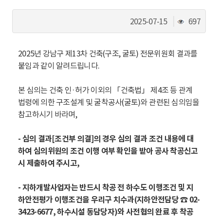
동
조
2025-07-15
697
회
수
2025년 강남구 제13차 건축(구조, 굴토) 전문위원회 결과를
붙임과 같이 알려드립니다.
본 심의는 건축 인·허가 이외의 「건축법」 제4조 등 관계
법령에 의한 구조설계 및 굴착공사(굴토)와 관련된 심의임을
참고하시기 바라며,
- 심의 결과[조건부 의결]의 경우 심의 결과 조건 내용에 대
하여 심의위원의 조건 이행 여부 확인을 받아 공사 착공신고
시 제출하여 주시고,
- 지하개발사업자는 반드시 착공 전 하수도 이행조건 및 지
하안전평가 이행조건을 우리구 치수과(지하안전담당 ☎ 02-
3423-6677, 하수시설 동담당자)와 사전협의 완료 후 착공