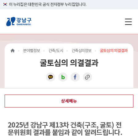
이 누리집은 대한민국 공식 전자정부 누리집입니다.
강
남
구
분야별정보
건축/도시
건축심의정보
굴토심의 의결결과
홈
굴토심의 의결결과
페
이
지
상세메뉴
메
인
2025년 강남구 제13차 건축(구조, 굴토) 전
이
문위원회 결과를 붙임과 같이 알려드립니다.