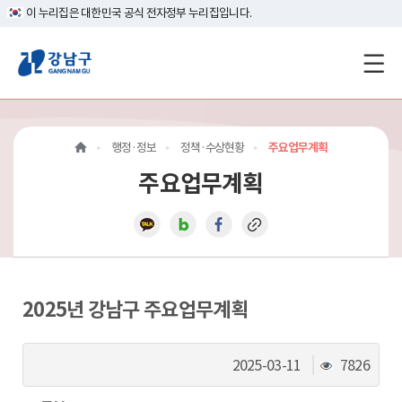
이 누리집은 대한민국 공식 전자정부 누리집입니다.
강
남
구
행정·정보
정책·수상현황
주요업무계획
홈
주요업무계획
페
이
지
메
2025년 강남구 주요업무계획
인
조
2025-03-11
7826
이
회