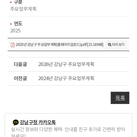
수
동
구분
주요업무계획
연도
2025
2025년 강남구 주요업무계획(홈페이지업로드).pdf [15.18 MB]
미리보기
다
2026년 강남구 주요업무계획
음
글
이
2024년 강남구 주요업무계획
전
글
목록
강남구청 카카오톡
실시간 정보와 다양한 혜택·안내를 친구 추가로 간편히 받아
보세요!