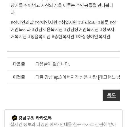
장애를 뛰어넘고 자신의 꿈을 이루는 주인공들을 만나봅니
다.
#장애인의날 #장애인지원 #취업지원 #바리스타 #웹툰 #장
애인복지과 #강남세움복지관 #강남장애인복지관 #성모자
애복지관 #청음복지관 #충현복지관 #하상장애인복지관
다
다음글이 없습니다.
음
글
이
다큐 강남 ep.3 아버지가 심은 사랑 [래그랜느 남기
전
글
목록
강남구청 카카오톡
실시간 정보와 다양한 혜택·안내를 친구 추가로 간편히 받아