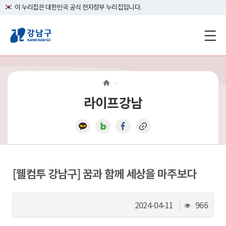
이 누리집은 대한민국 공식 전자정부 누리집입니다.
강
남
구
홈
라이프강남
페
이
지
메
[웰컴투 강남구] 꿈과 함께 세상을 마주보다
인
조
2024-04-11
966
이
회