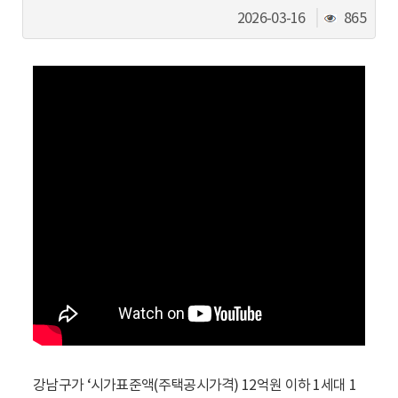
동
조
2026-03-16
865
회
수
강남구가 ‘시가표준액(주택공시가격) 12억원 이하 1세대 1