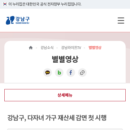
이 누리집은 대한민국 공식 전자정부 누리집입니다.
강
남
구
강남소식
강남라이프TV
별별영상
홈
별별영상
페
이
지
상세메뉴
메
인
강남구, 다자녀 가구 재산세 감면 첫 시행
이