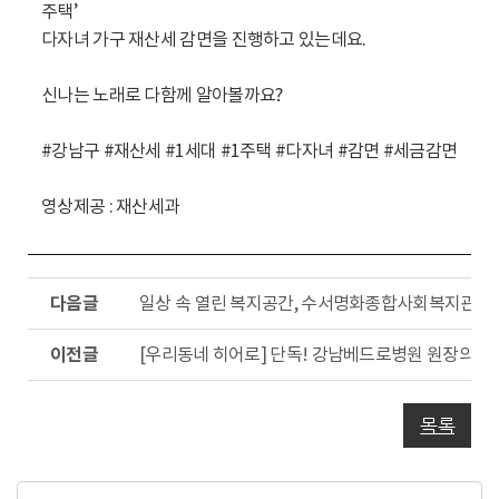
주택’
다자녀 가구 재산세 감면을 진행하고 있는데요.
신나는 노래로 다함께 알아볼까요?
#강남구 #재산세 #1세대 #1주택 #다자녀 #감면 #세금감면
영상제공 : 재산세과
다
일상 속 열린 복지공간, 수서명화종합사회복지관
음
글
이
[우리동네 히어로] 단독! 강남베드로병원 원장의 숨
전
글
목록